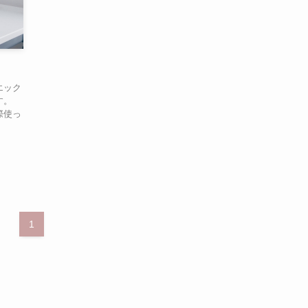
エック
す。
際使っ
1